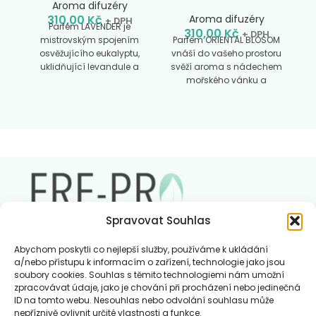
Aroma difuzéry
310,00
Kč
Aroma difuzéry
+ DPH
Parfém LAVENDER je
310,00
Kč
+ DPH
mistrovským spojením
Parfém ORIENTAL BLOSOM
osvěžujícího eukalyptu,
vnáší do vašeho prostoru
uklidňující levandule a
svěží aroma s nádechem
svěží borovice, které jsou
mořského vánku a
jemně podtrženy
květinové elegance,
jasmínovými a dřevitými
doplněné jemnými
akcenty.
akcenty citrusů, pelargonií
a konvalinek, které uzavírá
poklidná vůně
krystalického pižma.
Spravovat Souhlas
Abychom poskytli co nejlepší služby, používáme k ukládání
a/nebo přístupu k informacím o zařízení, technologie jako jsou
soubory cookies. Souhlas s těmito technologiemi nám umožní
Charakteristika vůní FREPRO
zpracovávat údaje, jako je chování při procházení nebo jedinečná
Kontakt
ID na tomto webu. Nesouhlas nebo odvolání souhlasu může
Můj účet
nepříznivě ovlivnit určité vlastnosti a funkce.