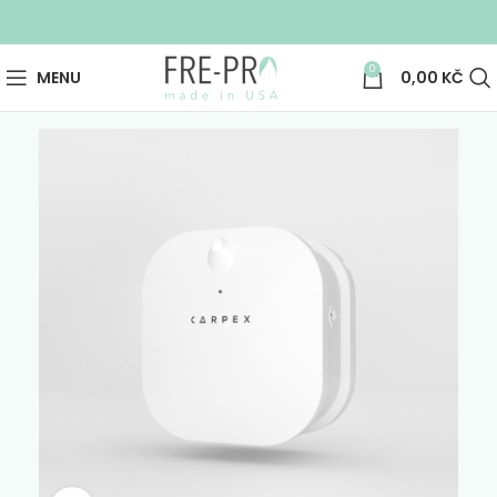
0
MENU
0,00
KČ