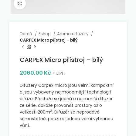
Click to enlarge
Domů
Eshop
Aroma difuzéry
CARPEX Micro přístroj – bílý
CARPEX Micro přístroj – bílý
2060,00
Kč
+ DPH
Difuzery Carpex micro jsou velmi kompaktní
a jsou vybaveny nejmodernější technologií
difuze. Přestože se jedná o nejmenší difuzer
ze série, dokáže provonět prostory až o
3
velikosti 200m
. Difuzér se neprodává
samostatně, pouze s jednou vámi vybranou
vůní.