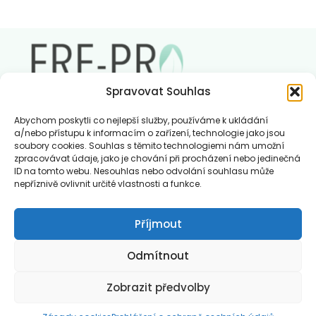
Spravovat Souhlas
Abychom poskytli co nejlepší služby, používáme k ukládání
a/nebo přístupu k informacím o zařízení, technologie jako jsou
soubory cookies. Souhlas s těmito technologiemi nám umožní
Charakteristika vůní FREPRO
zpracovávat údaje, jako je chování při procházení nebo jedinečná
Kontakt
ID na tomto webu. Nesouhlas nebo odvolání souhlasu může
Můj účet
nepříznivě ovlivnit určité vlastnosti a funkce.
Příjmout
Zásady používání souborů cookie
Ochrana osobních údajů
Obchodní podmínky
Odmítnout
Zobrazit předvolby
FREPRO
© 2026 All right reserved
0