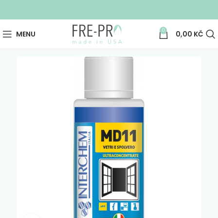
0
MENU
0,00
KČ