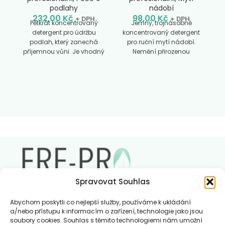
podlahy
nádobí
232,00
Kč
98,00
Kč
+ DPH
+ DPH
Pětkrát koncentrovaný
Jemný, trojnásobně
detergent pro údržbu
koncentrovaný detergent
podlah, který zanechá
pro ruční mytí nádobí.
2
příjemnou vůni. Je vhodný
Nemění přirozenou
pro všechny druhy
rovnováhu pH pokožky.
podlahových krytin.
Udržuje ruce hebké.
p
Ideální pro velké prostory,
Doporučené
po
jako jsou hotelové haly,
dávkování:
řeďte v
veřejné budovy a učebny,
poměru k 0.5% vody na
protože zaručuje nízké
mírně špinavé nádobí a v
náklady na používání.
poměru k 0.8% na velmi
Nevyžaduje oplachování.
špinavé nádobí. pH 7
vů
Doporučené
dávkování:
dva uzávěry
(50ml) dávkujte do 10l
vody. (zřeďtě na 0,5%
roztok)
Použití:
použijte
Spravovat Souhlas
mop, hadr nebo čisticí
stroj. Nevyžaduje
Abychom poskytli co nejlepší služby, používáme k ukládání
oplachování vodou. pH 9
a/nebo přístupu k informacím o zařízení, technologie jako jsou
soubory cookies. Souhlas s těmito technologiemi nám umožní