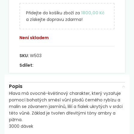
Přidejte do košíku zboží za
1800,00
Kč
a získejte dopravu zdarma!
Není skladem
SKU:
W503
Sdílet:
Popis
Hlava má ovocně-květinový charakter, který vyzařuje
pomocí bohatých směsí vůní plodů černého rybízu a
malin se závanem jasmínů, lilií a fialek ukrytých v srdci
této vůně. Základ je tvořen dřevitými tóny ambry a
pižma.
3000 dávek