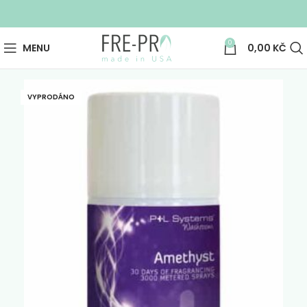
0
MENU
0,00
KČ
VYPRODÁNO