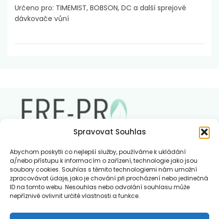
Určeno pro: TIMEMIST, BOBSON, DC a další sprejové
dávkovače vůní
Spravovat Souhlas
Abychom poskytli co nejlepší služby, používáme k ukládání
a/nebo přístupu k informacím o zařízení, technologie jako jsou
soubory cookies. Souhlas s těmito technologiemi nám umožní
Charakteristika vůní FREPRO
zpracovávat údaje, jako je chování při procházení nebo jedinečná
Kontakt
ID na tomto webu. Nesouhlas nebo odvolání souhlasu může
Můj účet
nepříznivě ovlivnit určité vlastnosti a funkce.