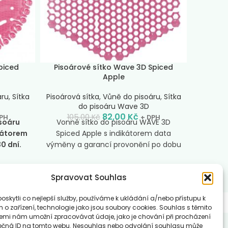
Blossom
piced
Pisoárové sítko Wave 3D Spiced
Sítko
Apple
áru
,
Sítka
Pisoárová sítka
,
Vůně do pisoáru
,
Sítka
Pisoárov
do pisoáru Wave 3D
82,00
Kč
105,00
Kč
13
PH
+ DPH
isoáru
Vonné sítko do pisoáru WAVE 3D
Novinka
kátorem
Spiced Apple s indikátorem data
Sla
0 dní.
výměny a garancí provonění po dobu
účin
a je za
30 dní.
paten
zvýšení
bodlin
Spravovat Souhlas
ní moči.
rozstři
áru.
vůně S
skytli co nejlepší služby, používáme k ukládání a/nebo přístupu k
iced
hřebíček
 o zařízení, technologie jako jsou soubory cookies. Souhlas s těmito
 svěží
lesníc
emi nám umožní zpracovávat údaje, jako je chování při procházení
u, které
vůně
ečná ID na tomto webu. Nesouhlas nebo odvolání souhlasu může
ásady používání souborů cookie