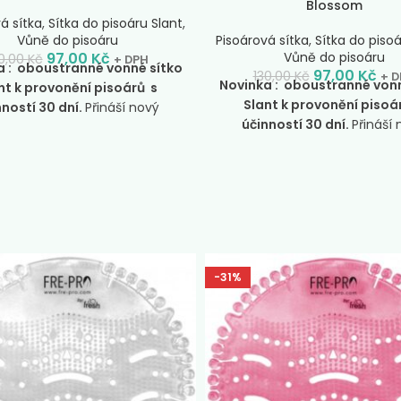
Blossom
á sítka
,
Sítka do pisoáru Slant
,
Vůně do pisoáru
Pisoárová sítka
,
Sítka do pisoá
97,00
Kč
Vůně do pisoáru
0,00
Kč
+ DPH
a : oboustranné vonné sítko
97,00
Kč
130,00
Kč
+ D
Novinka : oboustranné vonn
nt k provonění pisoárů s
Slant k provonění pisoá
nností 30 dní.
Přináší nový
účinností 30 dní.
Přináší
ntovaný design se šikmými
patentovaný design se ši
kami pro 99,9% ochranu před
bodlinkami pro 99,9% ochra
kováním tekutin.
Specifikace
rozstřikováním tekutin.
Spec
:
Mango směs plodů manga,
vůně
Cotton Blossom: j
ruňkových slupek a listů
kompozice tvořená vůní jarní
ínu propletená tóny malin,
bavlny a lnu rozvíjející se n
u a gardénií rozvíjející se na
tvořeným květy fialek, tuberóz
u tvořeném tóny kumarinu a
-31%
nektarinek a melounů. Zákl
ího cukru. Ovocné a květinové
pak tvoří přírodní tóny sant
okující pocity harmonie. Velmi
dřeva, hedvábí a pižma. Pr
ená vůně vhodná pro každý
pocity jistoty a podporuje a
riér. Typ: ovocná. Intensita:
přístup k životu, jedinečnost s
dní. –
Vůně FREPRO Mango
činí nepřehlédnutelnou. Vho
luxusní interiéry. Typ: čistá. I