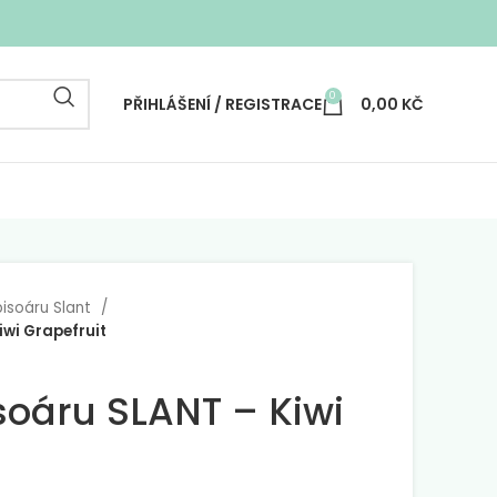
0
PŘIHLÁŠENÍ / REGISTRACE
0,00
KČ
pisoáru Slant
iwi Grapefruit
isoáru SLANT – Kiwi