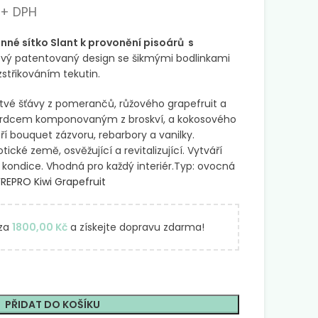
+ DPH
nné sítko Slant k provonění pisoárů s
nový patentovaný design se šikmými bodlinkami
střikováním tekutin.
tvé šťávy z pomerančů, růžového grapefruit a
d srdcem komponovaným z broskví, a kokosového
ří bouquet zázvoru, rebarbory a vanilky.
cké země, osvěžující a revitalizující. Vytváří
kondice. Vhodná pro každý interiér.Typ: ovocná
REPRO Kiwi Grapefruit
 za
1800,00
Kč
a získejte dopravu zdarma!
PŘIDAT DO KOŠÍKU