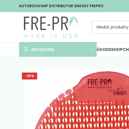
AUTORIZOVANÝ DISTRIBUTOR ZNAČKY FREPRO
KATEGORIE
ÚVOD
ESHOP
CH
-25%