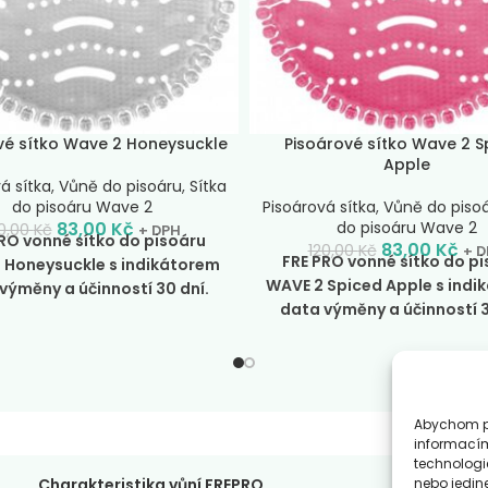
nízká –
Vůně FREPRO Cotton 
vé sítko Wave 2 Honeysuckle
Pisoárové sítko Wave 2 S
Apple
á sítka
,
Vůně do pisoáru
,
Sítka
do pisoáru Wave 2
Pisoárová sítka
,
Vůně do piso
83,00
Kč
do pisoáru Wave 2
0,00
Kč
+ DPH
RO vonné sítko do pisoáru
83,00
Kč
120,00
Kč
+ D
FRE PRO vonné sítko do p
 Honeysuckle s indikátorem
WAVE 2 Spiced Apple s indi
výměny a účinností 30 dní.
data výměny a účinností 3
 po 2ks.
Uvedená cena je za
Baleno po 2ks.
Uvedená cen
ks. Delší bodlinky pro zvýšení
jeden ks. Delší bodlinky pro 
zabránění rozstřikování moči.
efektu zabránění rozstřiková
aznější provonění pisoáru.
Výraznější provonění piso
teristika vůně Honeysuckle:
Abychom po
Charakteristika vůně Sp
ilých květů citrusů, hořkého
informacím
Apple:
Tato vůně kombinuje
erančovníku a zimolezu
technologi
tóny jablka, skořice a hřebíčk
ná o tony jasminu, levandule
nebo jedin
Charakteristika vůní FREPRO
Z