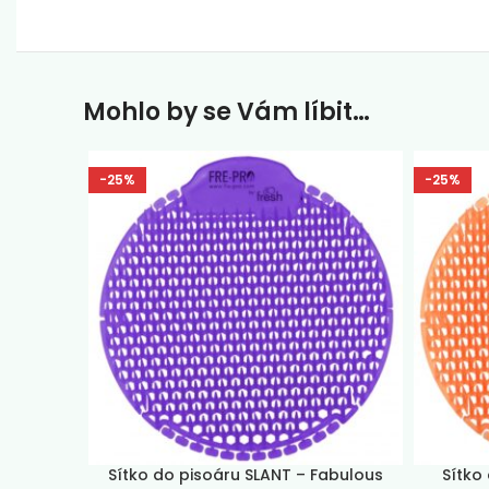
Mohlo by se Vám líbit…
-25%
-25%
Sítko do pisoáru SLANT – Fabulous
Sítko