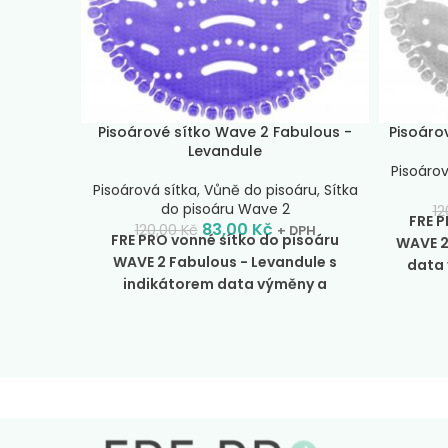
Pisoárové sítko Wave 2 Fabulous -
Pisoáro
Levandule
Pisoárov
Pisoárová sítka
,
Vůně do pisoáru
,
Sítka
do pisoáru Wave 2
12
FRE P
83,00
Kč
120,00
Kč
+ DPH
FRE PRO vonné sítko do pisoáru
WAVE 2
WAVE 2 Fabulous - Levandule s
data 
indikátorem data výměny a
Baleno
účinností 30 dní. Baleno po 2ks.
Delší
jeden 
bodlinky pro zvýšení efektu zabránění
efektu 
rozstřikování moči. Výraznější
Výr
provonění pisoáru.
Fabulous :
Základ
Charak
je tvořen vůní zlatého jantaru přírodní
směs b
tóny citrusovníků, čerstvé bavlny
pom
rozvíjející se do zářivého buketu
obohace