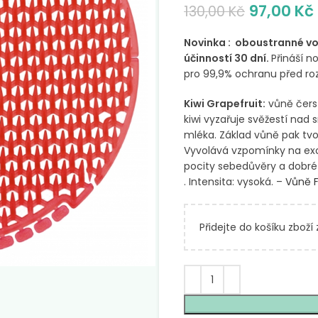
97,00
Kč
130,00
Kč
Novinka : oboustranné vo
účinností 30 dní.
Přináší 
pro 99,9% ochranu před roz
Kiwi Grapefruit:
vůně čers
kiwi vyzařuje svěžestí na
mléka. Základ vůně pak tvo
Vyvolává vzpomínky na exoti
pocity sebedůvěry a dobré 
. Intensita: vysoká. –
Vůně F
Přidejte do košíku zboží